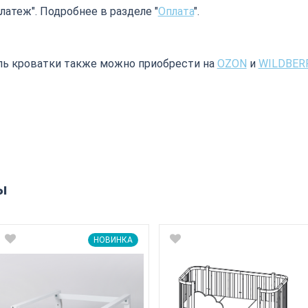
атеж". Подробнее в разделе "
Оплата
".
ь кроватки также можно приобрести на
OZON
и
WILDBER
ы
НОВИНКА