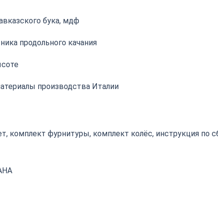
авказского бука, мдф
ника продольного качания
ысоте
атериалы производства Италии
т, комплект фурнитуры, комплект колёс, инструкция по с
АНА