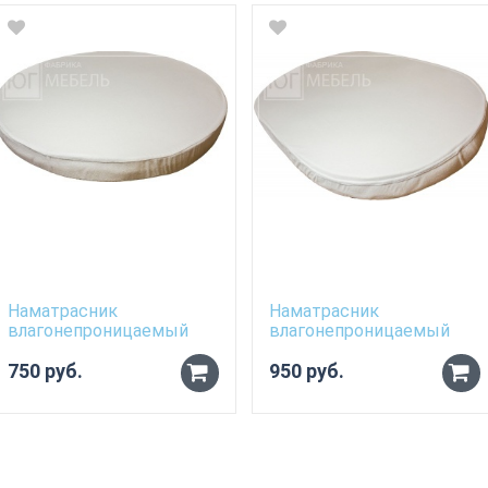
Наматрасник
Наматрасник
влагонепроницаемый
влагонепроницаемый
для матраса 70см*80см
для овального матраса
750 руб.
70см*120см
950 руб.