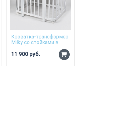
Кроватка-трансформер
Milky со стойками в
цвет (Цвета: Белый,
Молочный)
11 900 руб.