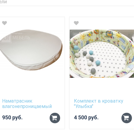
ели
Наматрасник
Комплект в кроватку
влагонепроницаемый
"Улыбка"
для овального матраса
70см*120см
950 руб.
4 500 руб.