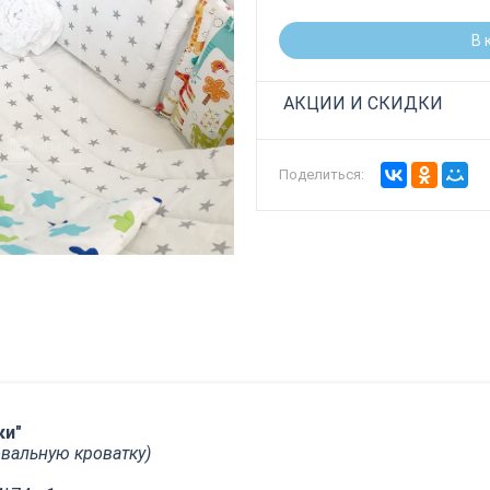
В 
АКЦИИ И СКИДКИ
Поделиться:
ки"
овальную кроватку)