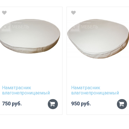
Наматрасник
Наматрасник
влагонепроницаемый
влагонепроницаемый
для матраса 70см*80см
для овального матраса
750 руб.
70см*120см
950 руб.