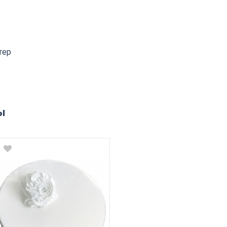
тер
ы