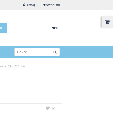
Вход
Регистрация
ок
0
раса 70см*120см